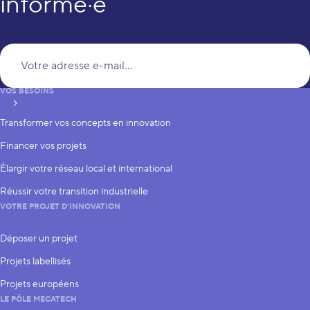
informé·e
Vo
VOS BESOINS
S’inscrire
Transformer vos concepts en innovation
Financer vos projets
Élargir votre réseau local et international
Réussir votre transition industrielle
VOTRE PROJET D’INNOVATION
Déposer un projet
Projets labellisés
Projets européens
LE PÔLE MECATECH