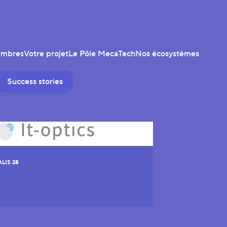
embres
Votre projet
Le Pôle MecaTech
Nos écosystèmes
Success stories
LIS 28