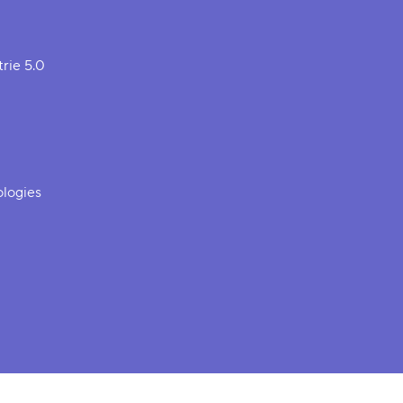
trie 5.0
logies