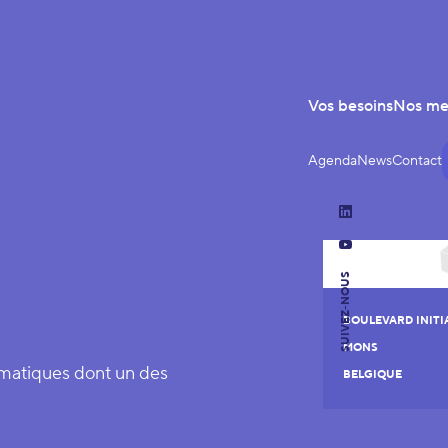
Vos besoins
Nos m
Agenda
News
Contact
LinkedIn
YouTube
SUIVEZ-NOUS
BOULEVARD INITIA
MONS
ormatiques dont un des
BELGIQUE