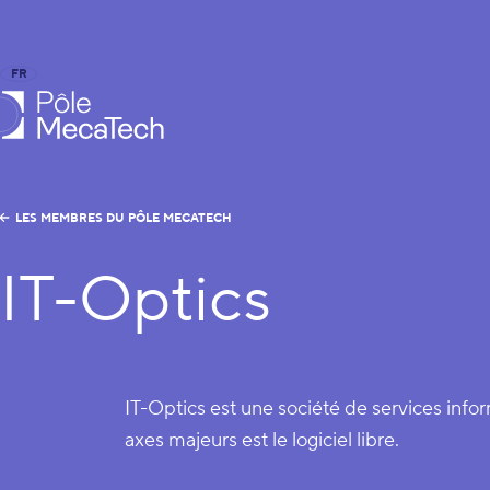
FR
EN
le MecaTech
LES MEMBRES DU PÔLE MECATECH
IT-Optics
IT-Optics est une société de services inf
axes majeurs est le logiciel libre.