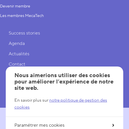
Devenir membre
Les membres MecaTech
Liens rapides
Success stories
Agenda
Actualités
Contact
Cookies
Nous aimerions utiliser des cookies
pour améliorer l’expérience de notre
Réglages cookies
site web.
Mentions légales
En savoir plus sur
notre politique de gestion des
cookies
Paramétrer mes cookies
SUIVEZ-NOUS