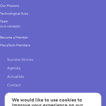
Our Missions
Technological Axes
Team
OUR MEMBERS
Become a Member
MecaTech Members
Shortcuts
Success Stories
Agenda
Actualités
Contact
Cookies
We would like to use cookies to
Cookies Settings
improve your experience on our