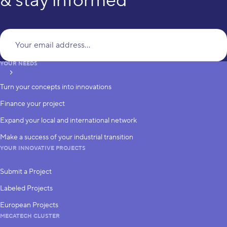
& stay informed
Yo
YOUR NEEDS
subscribe
Turn your concepts into innovations
Finance your project
Expand your local and international network
Make a success of your industrial transition
YOUR INNOVATIVE PROJECTS
Submit a Project
Labeled Projects
European Projects
MECATECH CLUSTER