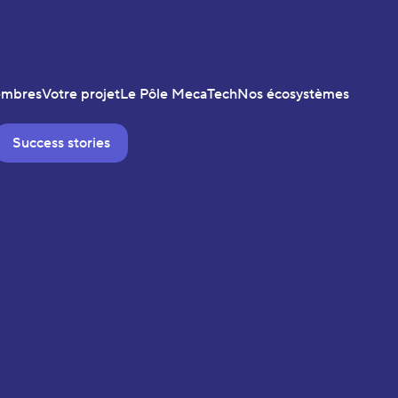
embres
Votre projet
Le Pôle MecaTech
Nos écosystèmes
Success stories