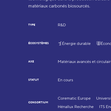
matériaux carbonés biosourcés.
R&D
TYPE
Énergie durable
Écono
ÉCOSYSTÈMES
Matériaux avancés et circulai
AXE
En cours
STATUT
Corematic Europe
Univers
CONSORTIUM
Hénallux Recherche
ITS En