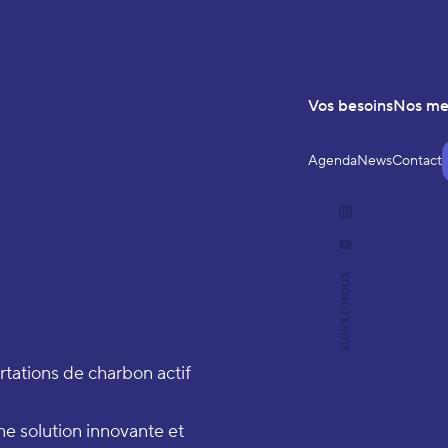
Vos besoins
Nos m
Agenda
News
Contact
LinkedIn
YouTube
SUIVEZ-NOUS
tations de charbon actif
e solution innovante et