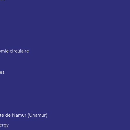
mie circulaire
res
ité de Namur (Unamur)
ergy