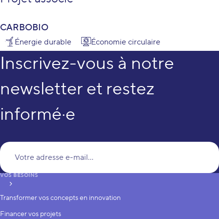
CARBOBIO
Énergie durable
Économie circulaire
Inscrivez-vous à notre
newsletter et restez
informé·e
Vo
VOS BESOINS
S’inscrire
Transformer vos concepts en innovation
Financer vos projets