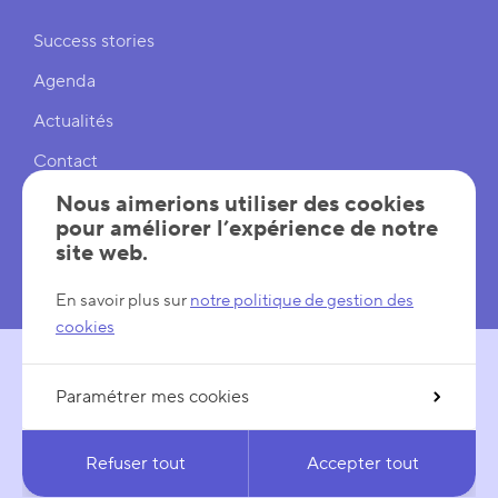
Liens rapides
Success stories
Agenda
Actualités
Contact
Cookies
Nous aimerions utiliser des cookies
pour améliorer l’expérience de notre
Réglages cookies
site web.
Mentions légales
En savoir plus sur
notre politique de gestion des
cookies
Paramétrer mes cookies
SUIVEZ-NOUS
LinkedIn
YouTube
Refuser tout
Accepter tout