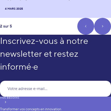
4 MARS 2025
page
2 sur 5
prev_page
next
Inscrivez-vous à notre
newsletter et restez
informé·e
Vo
VOS BESOINS
S’inscrire
Transformer vos concepts en innovation