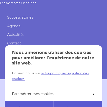
Les membres MecaTech
Liens rapides
Success stories
Agenda
Actualités
Contact
Cookies
Nous aimerions utiliser des cookies
pour améliorer l’expérience de notre
Réglages cookies
site web.
Mentions légales
En savoir plus sur
notre politique de gestion des
cookies
Paramétrer mes cookies
SUIVEZ-NOUS
LinkedIn
YouTube