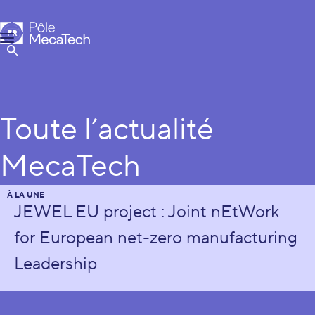
Pôle MecaTech
FR
Menu
EN
Afficher la Recherche
Toute l’actualité
MecaTech
À LA UNE
JEWEL EU project : Joint nEtWork
for European net-zero manufacturing
Leadership