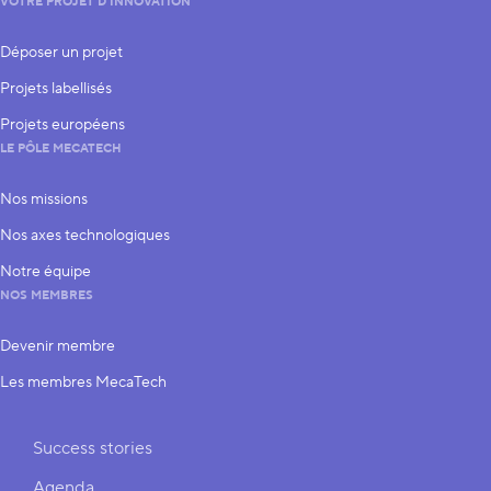
VOTRE PROJET D’INNOVATION
Déposer un projet
Projets labellisés
Projets européens
LE PÔLE MECATECH
Nos missions
Nos axes technologiques
Notre équipe
NOS MEMBRES
Devenir membre
Les membres MecaTech
Liens rapides
Success stories
Agenda