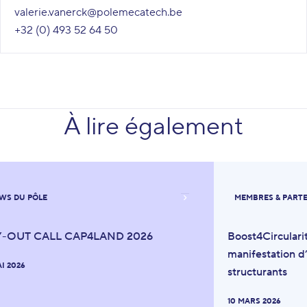
valerie.vanerck@polemecatech.be
+32 (0) 493 52 64 50
À lire également
WS DU PÔLE
MEMBRES & PART
Y-OUT CALL CAP4LAND 2026
Boost4Circulari
manifestation d’
AI 2026
structurants
10 MARS 2026