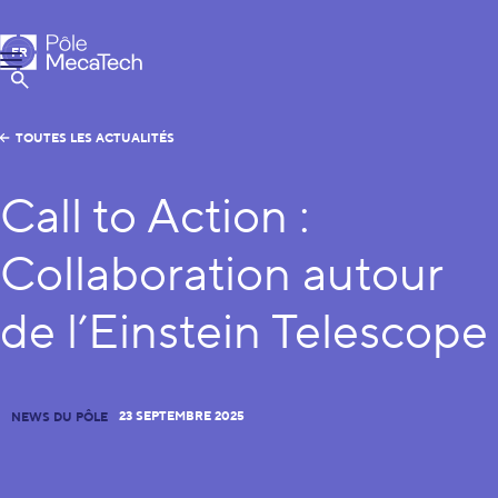
Pôle MecaTech
FR
Menu
EN
Afficher la Recherche
TOUTES LES ACTUALITÉS
Call to Action :
Collaboration autour
de l’Einstein Telescope
23 SEPTEMBRE 2025
NEWS DU PÔLE