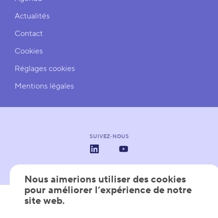
Actualités
Contact
Cookies
Réglages cookies
Mentions légales
SUIVEZ-NOUS
LinkedIn
YouTube
Nous aimerions utiliser des cookies
pour améliorer l’expérience de notre
AVEC LE SOUTIEN DE
Les Pôles de Compétitivité
Wallonie
Wallonia - Export & Inve
site web.