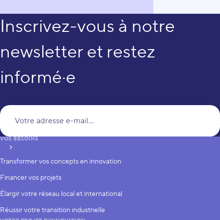
Inscrivez-vous à notre
newsletter et restez
informé·e
Vo
VOS BESOINS
S’inscrire
Transformer vos concepts en innovation
Financer vos projets
Élargir votre réseau local et international
Réussir votre transition industrielle