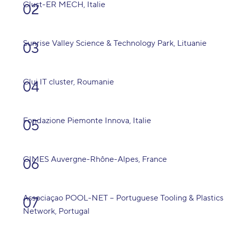
Clust-ER MECH
, Italie
Sunrise Valley Science & Technology Park
, Lituanie
Cluj IT cluster
, Roumanie
Fondazione Piemonte Innova
, Italie
CIMES Auvergne-Rhône-Alpes
, France
Associaçao POOL-NET – Portuguese Tooling & Plastics
Network
, Portugal