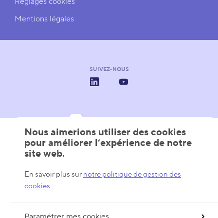
Réglages cookies
Mentions légales
SUIVEZ-NOUS
LinkedIn
YouTube
AVEC LE SOUTIEN DE
Les Pôles de Compétitivité
Wallonie
Wallonia - Export & Inve
Nous aimerions utiliser des cookies
pour améliorer l’expérience de notre
site web.
En savoir plus sur
notre politique de gestion des
cookies
Paramétrer mes cookies