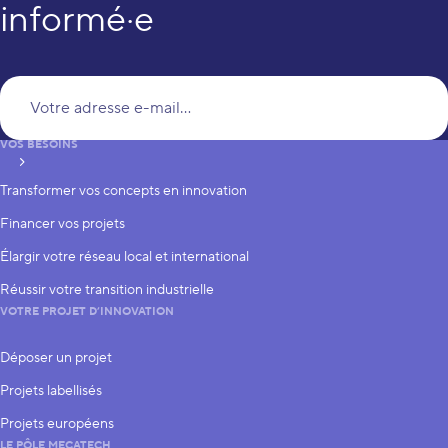
informé·e
Vo
VOS BESOINS
S’inscrire
Transformer vos concepts en innovation
Financer vos projets
Élargir votre réseau local et international
Réussir votre transition industrielle
VOTRE PROJET D’INNOVATION
Déposer un projet
Projets labellisés
Projets européens
LE PÔLE MECATECH