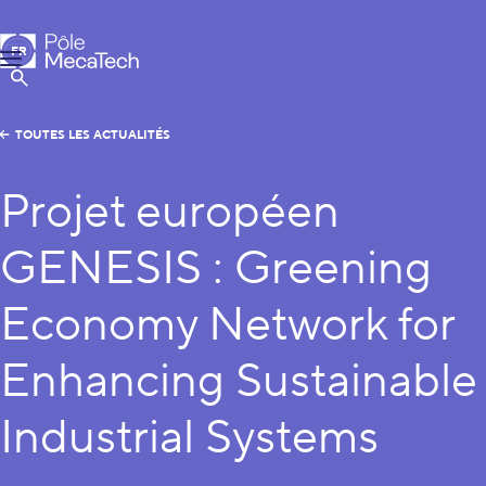
Pôle MecaTech
FR
Menu
EN
Afficher la Recherche
TOUTES LES ACTUALITÉS
Projet européen
GENESIS : Greening
Economy Network for
Enhancing Sustainable
Industrial Systems