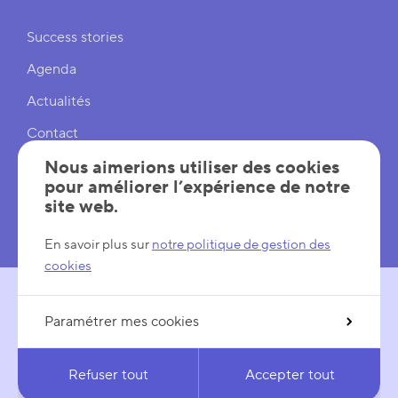
Liens rapides
Success stories
Agenda
Actualités
Contact
Cookies
Nous aimerions utiliser des cookies
pour améliorer l’expérience de notre
Réglages cookies
site web.
Mentions légales
En savoir plus sur
notre politique de gestion des
cookies
Paramétrer mes cookies
SUIVEZ-NOUS
LinkedIn
YouTube
Refuser tout
Accepter tout