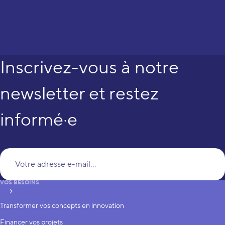
Inscrivez-vous à notre
newsletter et restez
informé·e
Vo
VOS BESOINS
S’inscrire
Transformer vos concepts en innovation
Financer vos projets