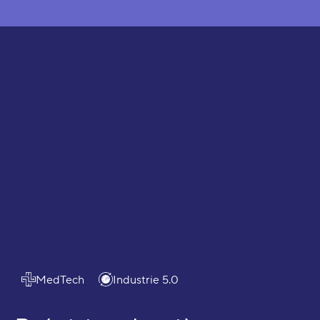
Écosystèmes
MedTech
Industrie 5.0