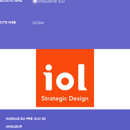
Industrie 5.0
ÉCOSYSTÈME
iol.be
SITE WEB
AVENUE DU PRÉ-AILY 20
ANGLEUR