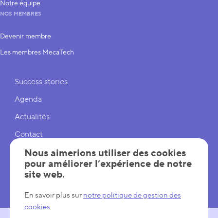
Notre équipe
NOS MEMBRES
Devenir membre
Les membres MecaTech
Liens rapides
Success stories
Agenda
Actualités
Contact
Cookies
Nous aimerions utiliser des cookies
pour améliorer l’expérience de notre
Réglages cookies
site web.
Mentions légales
En savoir plus sur
notre politique de gestion des
cookies