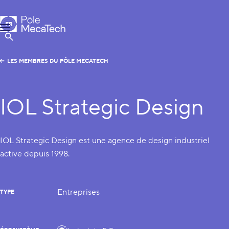
Pôle MecaTech
FR
Menu
EN
Afficher la Recherche
LES MEMBRES DU PÔLE MECATECH
IOL Strategic Design
IOL Strategic Design est une agence de design industriel
active depuis 1998.
Entreprises
TYPE