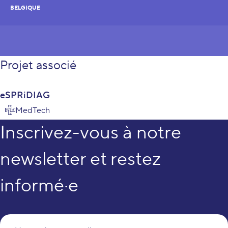
BELGIQUE
Projet associé
eSPRiDIAG
MedTech
Inscrivez-vous à notre
newsletter et restez
informé·e
Vo