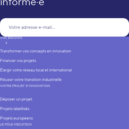
informé·e
Vo
VOS BESOINS
S’inscrire
Transformer vos concepts en innovation
Financer vos projets
Élargir votre réseau local et international
Réussir votre transition industrielle
VOTRE PROJET D’INNOVATION
Déposer un projet
Projets labellisés
Projets européens
LE PÔLE MECATECH