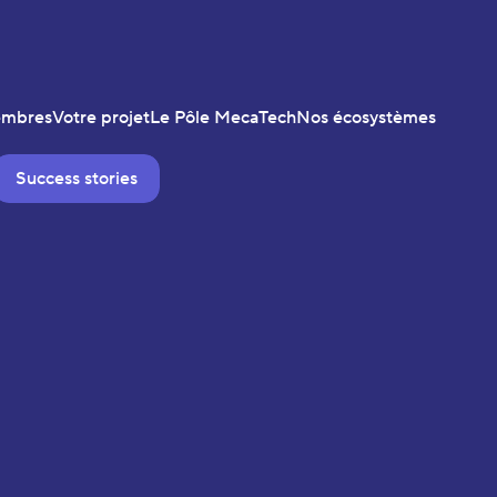
embres
Votre projet
Le Pôle MecaTech
Nos écosystèmes
Success stories