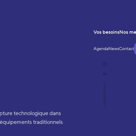
Vos besoins
Nos m
Agenda
News
Contact
LinkedIn
YouTube
SUIVEZ-NOUS
rupture technologique dans
s équipements traditionnels