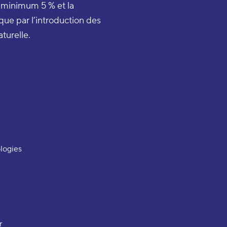
e minimum 5 % et la
ue par l’introduction des
turelle.
logies
r