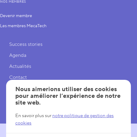
NOS MEMBRES
Devenir membre
Les membres MecaTech
Liens rapides
Success stories
Agenda
Actualités
Contact
Cookies
Nous aimerions utiliser des cookies
pour améliorer l’expérience de notre
Réglages cookies
site web.
Mentions légales
En savoir plus sur
notre politique de gestion des
cookies