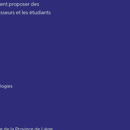
tent proposer des
sseurs et les étudiants
logies
e de la Province de Liège