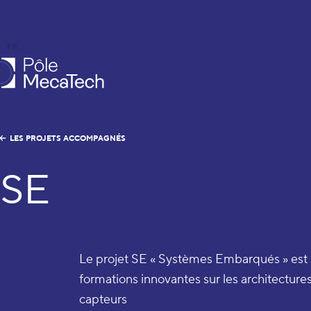
FR
EN
le MecaTech
LES PROJETS ACCOMPAGNÉS
SE
Le projet SE « Systèmes Embarqués » es
formations innovantes sur les architectures, 
capteurs