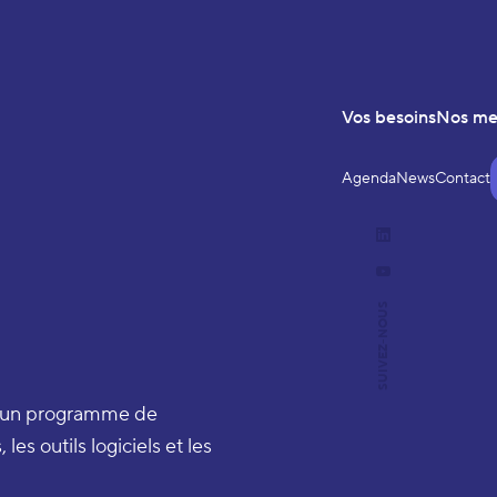
Vos besoins
Nos m
Agenda
News
Contact
LinkedIn
YouTube
SUIVEZ-NOUS
t un programme de
les outils logiciels et les