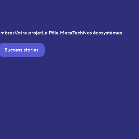
embres
Votre projet
Le Pôle MecaTech
Nos écosystèmes
Success stories