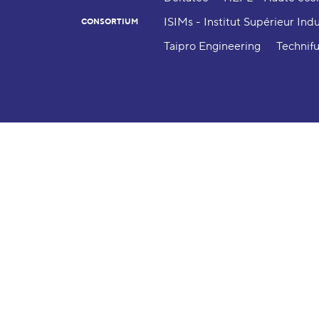
ISIMs - Institut Supérieur Ind
CONSORTIUM
Taipro Engineering
Technif