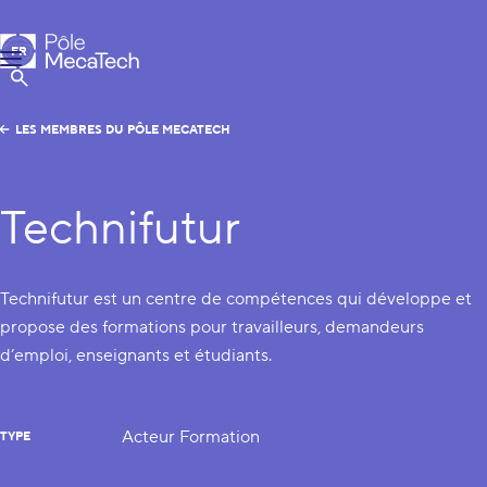
Pôle MecaTech
FR
Menu
EN
Afficher la Recherche
LES MEMBRES DU PÔLE MECATECH
Technifutur
Technifutur est un centre de compétences qui développe et
propose des formations pour travailleurs, demandeurs
d’emploi, enseignants et étudiants.
Acteur Formation
TYPE