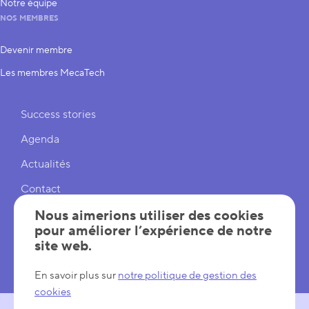
Notre équipe
NOS MEMBRES
Devenir membre
Les membres MecaTech
Liens rapides
Success stories
Agenda
Actualités
Contact
Cookies
Nous aimerions utiliser des cookies
pour améliorer l’expérience de notre
Réglages cookies
site web.
Mentions légales
En savoir plus sur
notre politique de gestion des
cookies