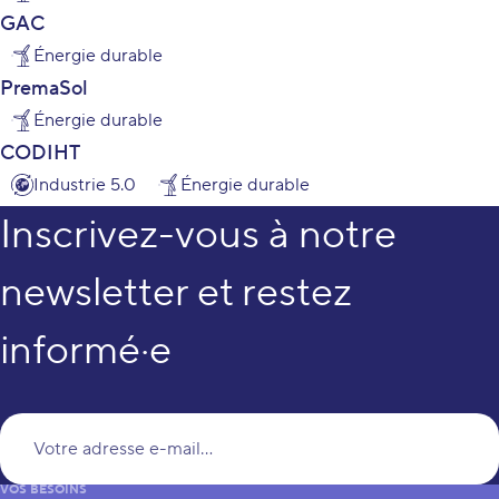
GAC
Énergie durable
PremaSol
Énergie durable
CODIHT
Industrie 5.0
Énergie durable
Inscrivez-vous à notre
newsletter et restez
informé·e
Vo
VOS BESOINS