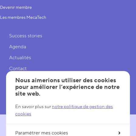
Devenir membre
Les membres MecaTech
Liens rapides
Success stories
Agenda
Actualités
Contact
Cookies
Nous aimerions utiliser des cookies
pour améliorer l’expérience de notre
Réglages cookies
site web.
Mentions légales
En savoir plus sur
notre politique de gestion des
cookies
Paramétrer mes cookies
SUIVEZ-NOUS