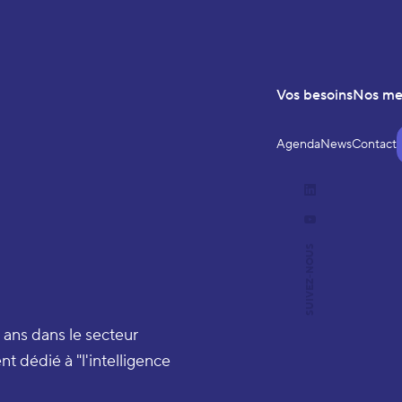
Vos besoins
Nos m
Agenda
News
Contact
LinkedIn
YouTube
SUIVEZ-NOUS
0 ans dans le secteur
 dédié à "l'intelligence