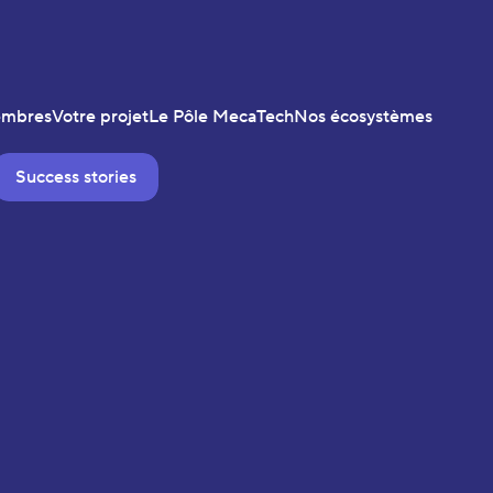
embres
Votre projet
Le Pôle MecaTech
Nos écosystèmes
Success stories