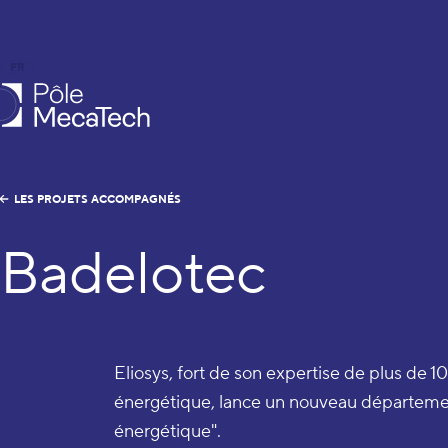
FR
EN
le MecaTech
LES PROJETS ACCOMPAGNÉS
Badelotec
Eliosys, fort de son expertise de plus de 1
énergétique, lance un nouveau département
énergétique".