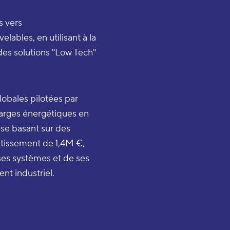
s vers
ables, en utilisant à la
des solutions "Low Tech"
lobales pilotées par
charges énergétiques en
n se basant sur des
stissement de 1,4M €,
 ses systèmes et de ses
nt industriel.