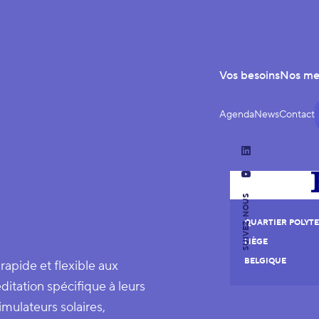
Vos besoins
Nos m
Agenda
News
Contact
LinkedIn
YouTube
SUIVEZ-NOUS
QUARTIER POLYTEC
LIÈGE
BELGIQUE
rapide et flexible aux
ditation spécifique à leurs
imulateurs solaires,