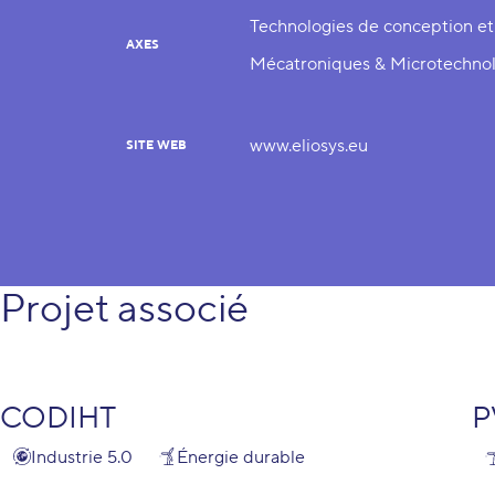
Technologies de conception et
AXES
Mécatroniques & Microtechnol
www.eliosys.eu
SITE WEB
Projet associé
CODIHT
P
Industrie 5.0
Énergie durable