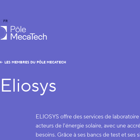
FR
EN
le MecaTech
LES MEMBRES DU PÔLE MECATECH
Eliosys
ELIOSYS offre des services de laboratoire 
acteurs de l'énergie solaire, avec une accré
besoins. Grâce à ses bancs de test et ses s