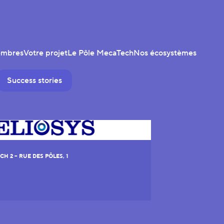
embres
Votre projet
Le Pôle MecaTech
Nos écosystèmes
Success stories
H 2 – RUE DES PÔLES, 1