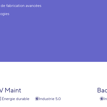
 de fabrication avancées
ogies
V Maint
Bad
Énergie durable
Industrie 5.0
I