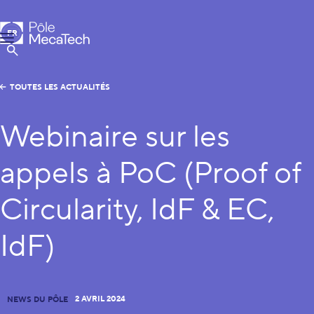
Pôle MecaTech
FR
Menu
EN
Afficher la Recherche
TOUTES LES ACTUALITÉS
Webinaire sur les
appels à PoC (Proof of
Circularity, IdF & EC,
IdF)
2 AVRIL 2024
NEWS DU PÔLE