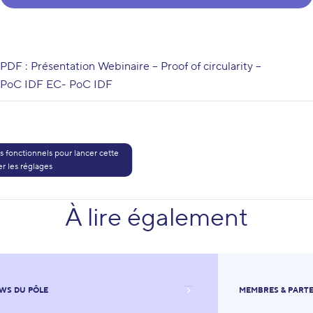
PDF : Présentation Webinaire – Proof of circularity –
PoC IDF EC- PoC IDF
 fonctionnels pour lancer cette
r les réglages
play_video
À lire également
WS DU PÔLE
MEMBRES & PART