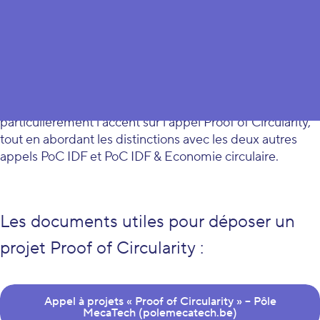
Ce webinaire (enregistré le 29 mars 2024) vous aide à
comprendre les lignes directrices permettant de
soumettre une candidature valide. Nous mettons
particulièrement l’accent sur l’appel Proof of Circularity,
tout en abordant les distinctions avec les deux autres
appels PoC IDF et PoC IDF & Economie circulaire.
Les documents utiles pour déposer un
projet Proof of Circularity :
Appel à projets « Proof of Circularity » – Pôle
MecaTech (polemecatech.be)