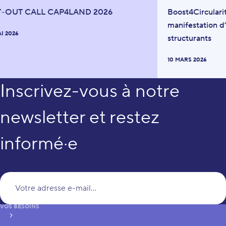
Y-OUT CALL CAP4LAND 2026
Boost4Circulari
manifestation d’
AI 2026
structurants
10 MARS 2026
Inscrivez-vous à notre
newsletter et restez
informé·e
Vo
VOS BESOINS
S’inscrire