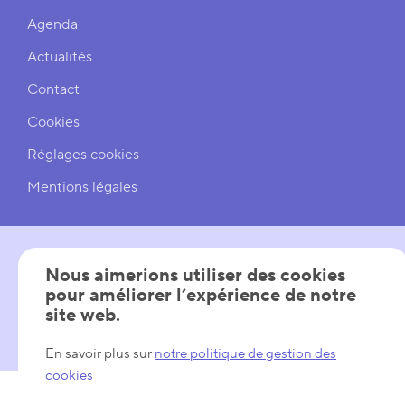
Agenda
Actualités
Contact
Cookies
Réglages cookies
Mentions légales
Nous aimerions utiliser des cookies
SUIVEZ-NOUS
pour améliorer l’expérience de notre
site web.
LinkedIn
YouTube
En savoir plus sur
notre politique de gestion des
cookies
AVEC LE SOUTIEN DE
Les Pôles de Compétitivité
Wallonie
Wallonia - Export & Inve