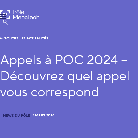
Pôle MecaTech
FR
Menu
EN
Afficher la Recherche
TOUTES LES ACTUALITÉS
Appels à POC 2024 –
Découvrez quel appel
vous correspond
1 MARS 2024
NEWS DU PÔLE