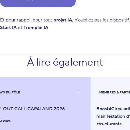
Et pour rappel, pour tout
projet IA,
n’oubliez pas les dispositif
Start IA
et
Tremplin IA
À lire également
WS DU PÔLE
MEMBRES & PART
Y-OUT CALL CAP4LAND 2026
Boost4Circulari
manifestation d’
AI 2026
structurants