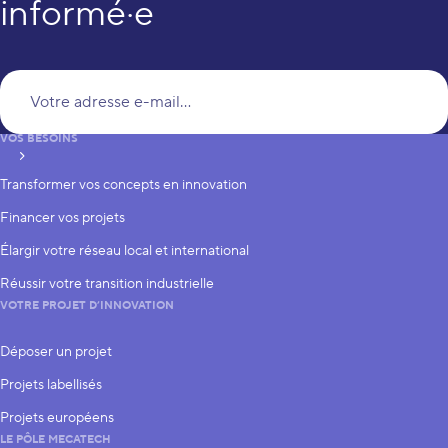
informé·e
Vo
VOS BESOINS
S’inscrire
Transformer vos concepts en innovation
Financer vos projets
Élargir votre réseau local et international
Réussir votre transition industrielle
VOTRE PROJET D’INNOVATION
Déposer un projet
Projets labellisés
Projets européens
LE PÔLE MECATECH