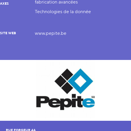
fabrication avancées
AXES
Technologies de la donnée
www.pepite.be
SITE WEB
RUE FORGEUR 4A