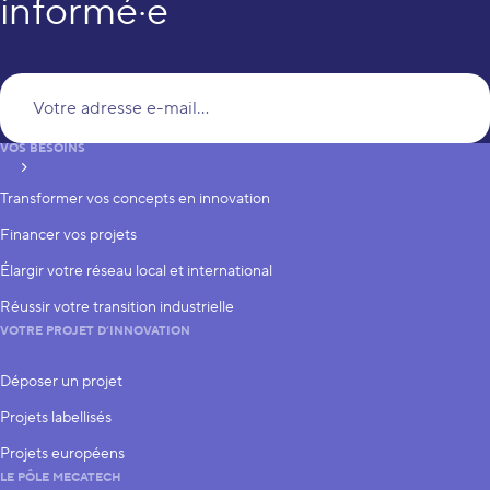
informé·e
Vo
VOS BESOINS
S’inscrire
Transformer vos concepts en innovation
Financer vos projets
Élargir votre réseau local et international
Réussir votre transition industrielle
VOTRE PROJET D’INNOVATION
Déposer un projet
Projets labellisés
Projets européens
LE PÔLE MECATECH