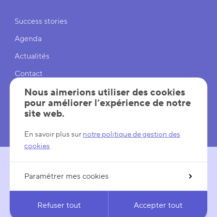
Liens rapides
Success stories
Agenda
Actualités
Contact
Cookies
Nous aimerions utiliser des cookies
pour améliorer l’expérience de notre
Réglages cookies
site web.
Mentions légales
En savoir plus sur
notre politique de gestion des
cookies
Paramétrer mes cookies
SUIVEZ-NOUS
LinkedIn
YouTube
Refuser tout
Accepter tout