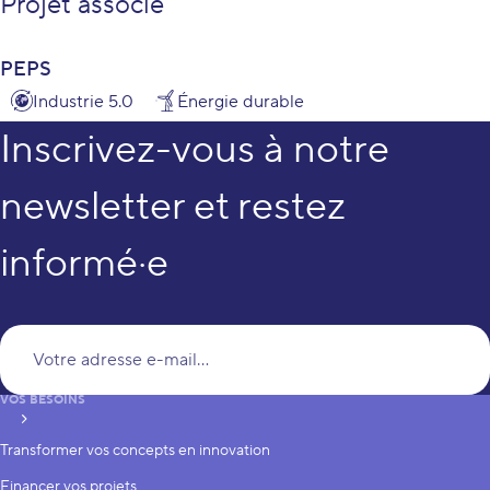
Projet associé
PEPS
Industrie 5.0
Énergie durable
Inscrivez-vous à notre
newsletter et restez
informé·e
Vo
VOS BESOINS
S’inscrire
Transformer vos concepts en innovation
Financer vos projets