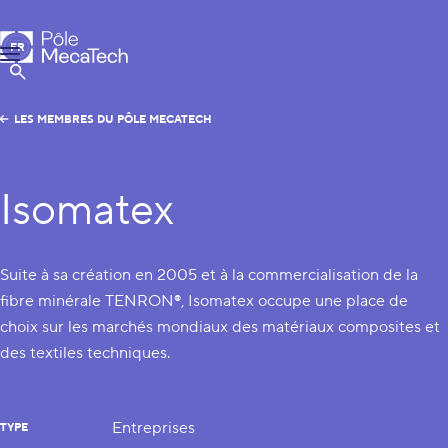
Pôle MecaTech
FR
Menu
EN
Afficher la Recherche
LES MEMBRES DU PÔLE MECATECH
Isomatex
Suite à sa création en 2005 et à la commercialisation de la
fibre minérale TENRON®, Isomatex occupe une place de
choix sur les marchés mondiaux des matériaux composites et
des textiles techniques.
Entreprises
TYPE