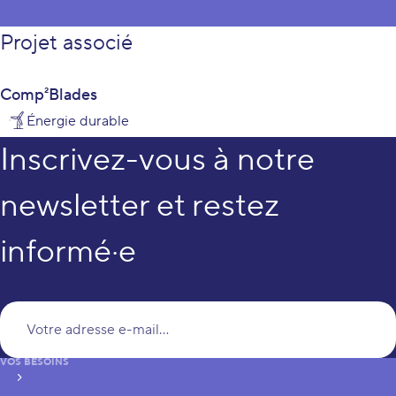
Projet associé
Comp²Blades
Énergie durable
Inscrivez-vous à notre
newsletter et restez
informé·e
Vo
VOS BESOINS
S’inscrire