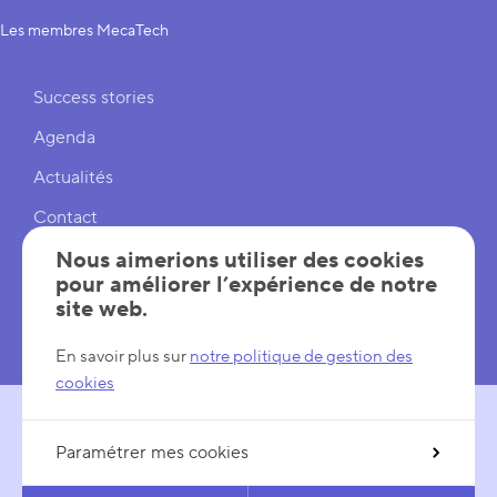
Les membres MecaTech
Liens rapides
Success stories
Agenda
Actualités
Contact
Cookies
Nous aimerions utiliser des cookies
pour améliorer l’expérience de notre
Réglages cookies
site web.
Mentions légales
En savoir plus sur
notre politique de gestion des
cookies
Paramétrer mes cookies
SUIVEZ-NOUS
LinkedIn
YouTube