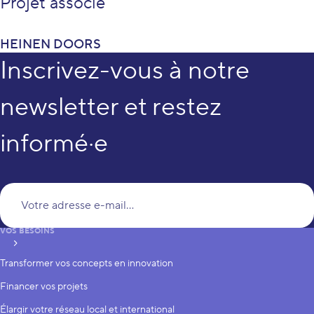
Projet associé
HEINEN DOORS
Inscrivez-vous à notre
newsletter et restez
informé·e
Vo
VOS BESOINS
S’inscrire
Transformer vos concepts en innovation
Financer vos projets
Élargir votre réseau local et international