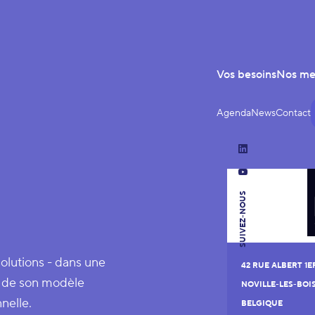
Vos besoins
Nos m
Agenda
News
Contact
LinkedIn
YouTube
SUIVEZ-NOUS
solutions - dans une
42 RUE ALBERT 1E
n de son modèle
NOVILLE-LES-BOI
nelle.
BELGIQUE