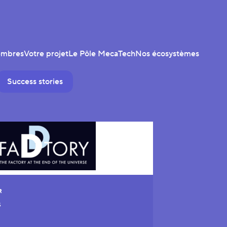
embres
Votre projet
Le Pôle MecaTech
Nos écosystèmes
Success stories
R
S