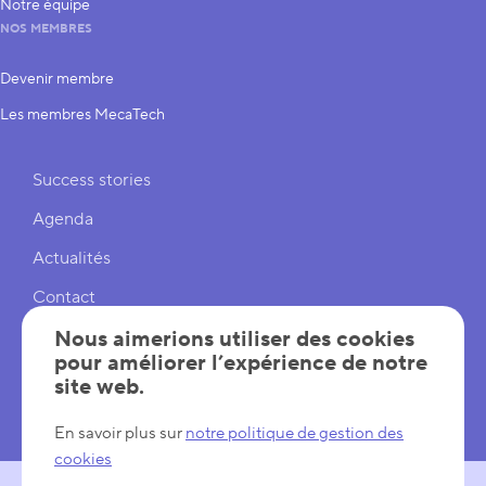
Notre équipe
NOS MEMBRES
Devenir membre
Les membres MecaTech
Liens rapides
Success stories
Agenda
Actualités
Contact
Cookies
Nous aimerions utiliser des cookies
pour améliorer l’expérience de notre
Réglages cookies
site web.
Mentions légales
En savoir plus sur
notre politique de gestion des
cookies