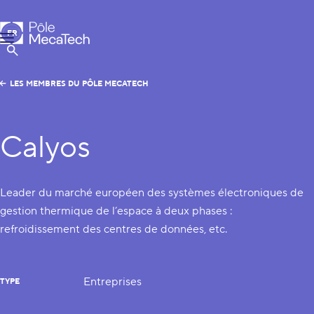
Pôle MecaTech
FR
Menu
EN
Afficher la Recherche
LES MEMBRES DU PÔLE MECATECH
Calyos
Leader du marché européen des systèmes électroniques de
gestion thermique de l’espace à deux phases :
refroidissement des centres de données, etc.
Entreprises
TYPE