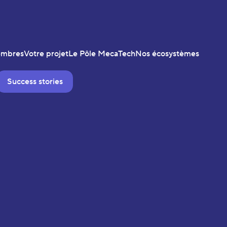
embres
Votre projet
Le Pôle MecaTech
Nos écosystèmes
Success stories