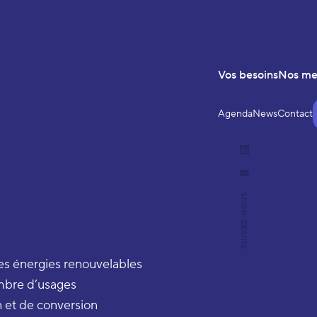
Vos besoins
Nos m
Agenda
News
Contact
LinkedIn
YouTube
SUIVEZ-NOUS
es énergies renouvelables
ombre d’usages
n et de conversion