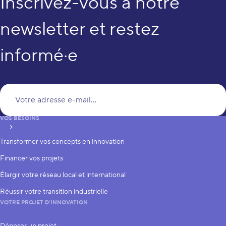
Inscrivez-vous à notre
newsletter et restez
informé·e
Vo
VOS BESOINS
S’inscrire
Transformer vos concepts en innovation
Financer vos projets
Élargir votre réseau local et international
Réussir votre transition industrielle
VOTRE PROJET D’INNOVATION