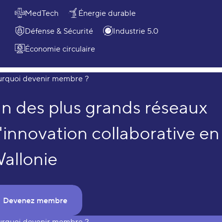
MedTech
Énergie durable
Défense & Sécurité
Industrie 5.0
Économie circulaire
urquoi devenir membre ?
Pourquoi devenir membre ?
n des plus grands réseaux
'innovation collaborative en
allonie
Devenez membre