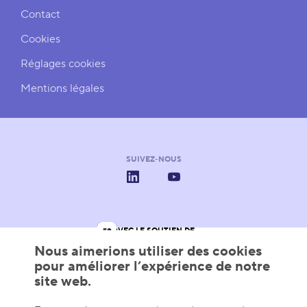
Contact
Cookies
Réglages cookies
Mentions légales
SUIVEZ-NOUS
LinkedIn
YouTube
AVEC LE SOUTIEN DE
Les Pôles de Compétitivité
Wallonie
Wallonia - Export & Inve
Nous aimerions utiliser des cookies
pour améliorer l’expérience de notre
site web.