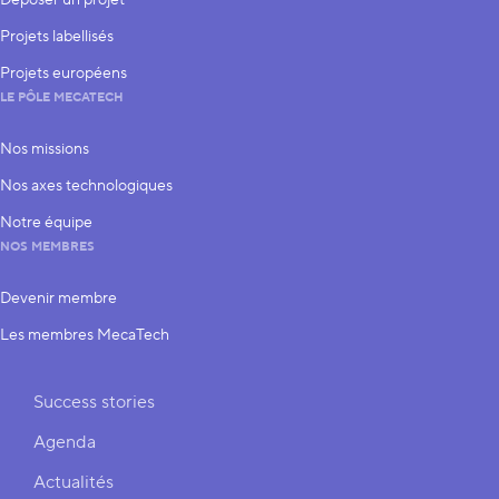
Déposer un projet
Projets labellisés
Projets européens
LE PÔLE MECATECH
Nos missions
Nos axes technologiques
Notre équipe
NOS MEMBRES
Devenir membre
Les membres MecaTech
Liens rapides
Success stories
Agenda
Actualités