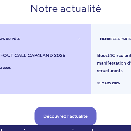
Notre actualité
Faites-nous part dès à présent de vos idées de projets !
Déposez un projet
WS DU PÔLE
MEMBRES & PART
Y-OUT CALL CAP4LAND 2026
Boost4Circulari
manifestation d’
AI 2026
structurants
10 MARS 2026
Découvrez l’actualité