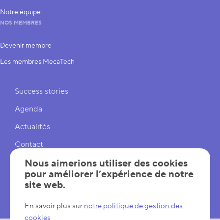
Notre équipe
NOS MEMBRES
Devenir membre
Les membres MecaTech
Liens rapides
Success stories
Agenda
Actualités
Contact
Cookies
Nous aimerions utiliser des cookies
pour améliorer l’expérience de notre
Réglages cookies
site web.
Mentions légales
En savoir plus sur
notre politique de gestion des
cookies