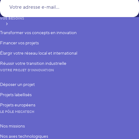
Vo
VOS BESOINS
S’inscrire
Transformer vos concepts en innovation
Financer vos projets
Élargir votre réseau local et international
Réussir votre transition industrielle
VOTRE PROJET D’INNOVATION
Déposer un projet
Projets labellisés
Projets européens
LE PÔLE MECATECH
Nos missions
Nos axes technologiques