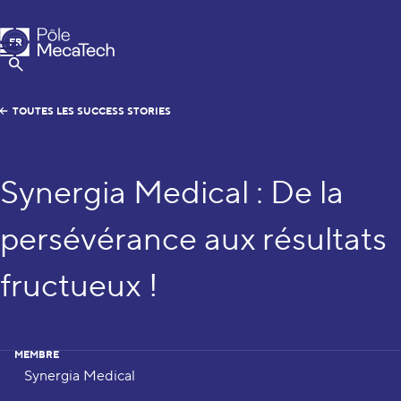
Pôle MecaTech
FR
Menu
EN
Afficher la Recherche
TOUTES LES SUCCESS STORIES
Synergia Medical : De la
persévérance aux résultats
fructueux !
MEMBRE
Synergia Medical