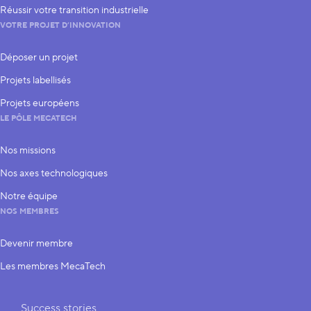
Réussir votre transition industrielle
VOTRE PROJET D’INNOVATION
Déposer un projet
Projets labellisés
Projets européens
LE PÔLE MECATECH
Nos missions
Nos axes technologiques
Notre équipe
NOS MEMBRES
Devenir membre
Les membres MecaTech
Liens rapides
Success stories