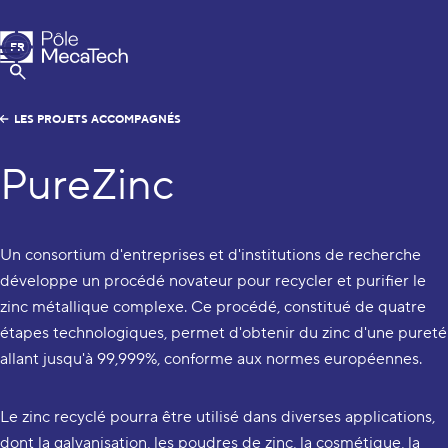
Pôle MecaTech
FR
Menu
EN
Afficher la Recherche
LES PROJETS ACCOMPAGNÉS
PureZinc
Un consortium d'entreprises et d'institutions de recherche
développe un procédé novateur pour recycler et purifier le
zinc métallique complexe. Ce procédé, constitué de quatre
étapes technologiques, permet d'obtenir du zinc d'une pureté
allant jusqu'à 99,999%, conforme aux normes européennes.
Le zinc recyclé pourra être utilisé dans diverses applications,
dont la galvanisation, les poudres de zinc, la cosmétique, la