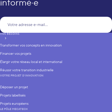
informé·e
Vo
VOS BESOINS
S’inscrire
Transformer vos concepts en innovation
Financer vos projets
Élargir votre réseau local et international
Réussir votre transition industrielle
VOTRE PROJET D’INNOVATION
Déposer un projet
Projets labellisés
Projets européens
LE PÔLE MECATECH