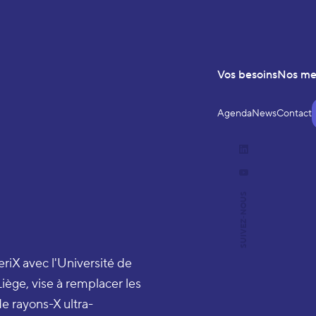
Vos besoins
Nos m
Agenda
News
Contact
LinkedIn
YouTube
SUIVEZ-NOUS
riX avec l'Université de
iège, vise à remplacer les
e rayons-X ultra-