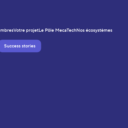
embres
Votre projet
Le Pôle MecaTech
Nos écosystèmes
Success stories