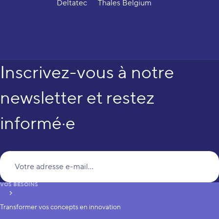
Deltatec
Thales Belgium
Inscrivez-vous à notre
newsletter et restez
informé·e
Vo
VOS BESOINS
S’inscrire
Transformer vos concepts en innovation