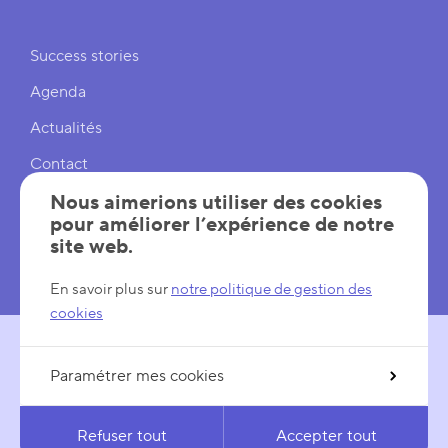
Liens rapides
Success stories
Agenda
Actualités
Contact
Cookies
Nous aimerions utiliser des cookies
pour améliorer l’expérience de notre
Réglages cookies
site web.
Mentions légales
En savoir plus sur
notre politique de gestion des
cookies
Paramétrer mes cookies
SUIVEZ-NOUS
LinkedIn
YouTube
Refuser tout
Accepter tout