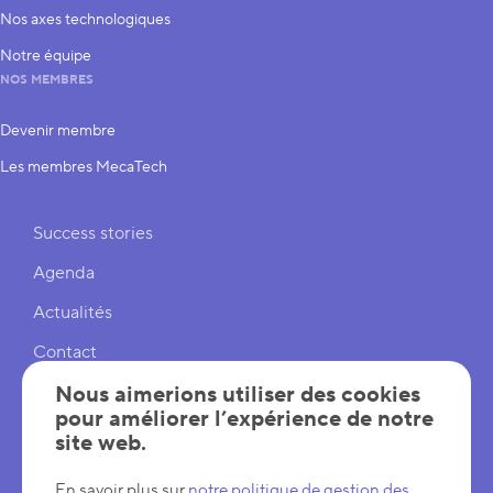
Nos axes technologiques
Notre équipe
NOS MEMBRES
Devenir membre
Les membres MecaTech
Liens rapides
Success stories
Agenda
Actualités
Contact
Cookies
Nous aimerions utiliser des cookies
pour améliorer l’expérience de notre
Réglages cookies
site web.
Mentions légales
En savoir plus sur
notre politique de gestion des