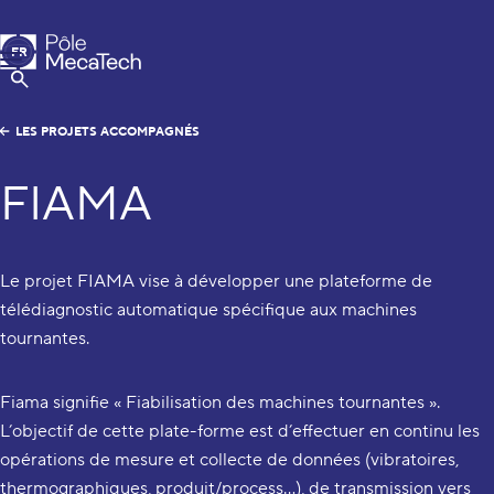
Pôle MecaTech
FR
Menu
EN
Afficher la Recherche
LES PROJETS ACCOMPAGNÉS
FIAMA
Le projet FIAMA vise à développer une plateforme de
télédiagnostic automatique spécifique aux machines
tournantes.
Fiama signifie « Fiabilisation des machines tournantes ».
L’objectif de cette plate-forme est d’effectuer en continu les
opérations de mesure et collecte de données (vibratoires,
thermographiques, produit/process…), de transmission vers