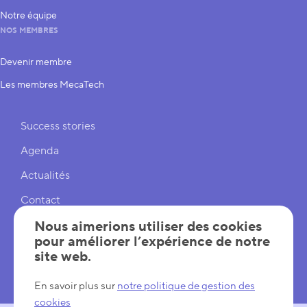
Notre équipe
NOS MEMBRES
Devenir membre
Les membres MecaTech
Liens rapides
Success stories
Agenda
Actualités
Contact
Cookies
Nous aimerions utiliser des cookies
pour améliorer l’expérience de notre
Réglages cookies
site web.
Mentions légales
En savoir plus sur
notre politique de gestion des
cookies