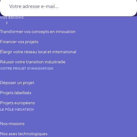
Vo
VOS BESOINS
S’inscrire
Transformer vos concepts en innovation
Financer vos projets
Élargir votre réseau local et international
Réussir votre transition industrielle
VOTRE PROJET D’INNOVATION
Déposer un projet
Projets labellisés
Projets européens
LE PÔLE MECATECH
Nos missions
Nos axes technologiques