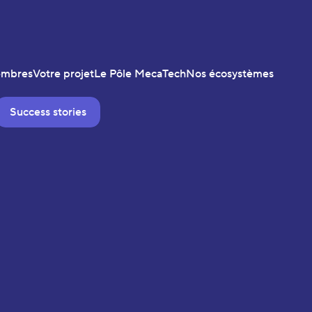
embres
Votre projet
Le Pôle MecaTech
Nos écosystèmes
Success stories