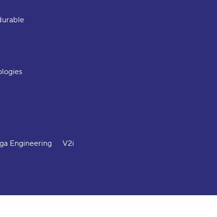
durable
logies
ga Engineering
V2i