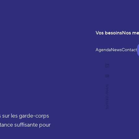
Vos besoins
Nos m
Agenda
News
Contact
LinkedIn
YouTube
SUIVEZ-NOUS
 sur les garde-corps
stance suffisante pour