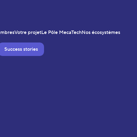
embres
Votre projet
Le Pôle MecaTech
Nos écosystèmes
Success stories