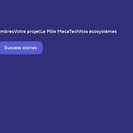
embres
Votre projet
Le Pôle MecaTech
Nos écosystèmes
Success stories