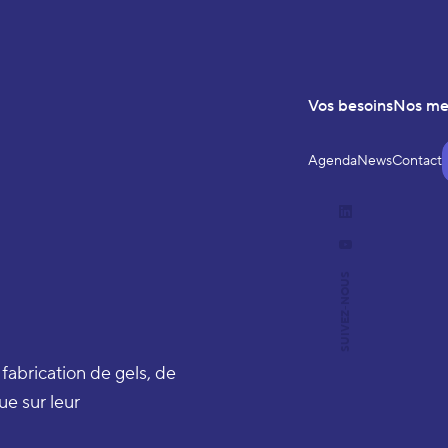
Vos besoins
Nos m
Agenda
News
Contact
LinkedIn
YouTube
SUIVEZ-NOUS
abrication de gels, de
ue sur leur