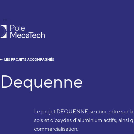
FR
EN
le MecaTech
LES PROJETS ACCOMPAGNÉS
Dequenne
Le projet DEQUENNE se concentre sur la f
sols et d´oxydes d´aluminium actifs, ainsi q
commercialisation.