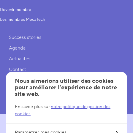
Devenir membre
Les membres MecaTech
Liens rapides
Success stories
Agenda
Actualités
Contact
Cookies
Nous aimerions utiliser des cookies
pour améliorer l’expérience de notre
Réglages cookies
site web.
Mentions légales
En savoir plus sur
notre politique de gestion des
cookies
Paramétrer mes cookies
SUIVEZ-NOUS