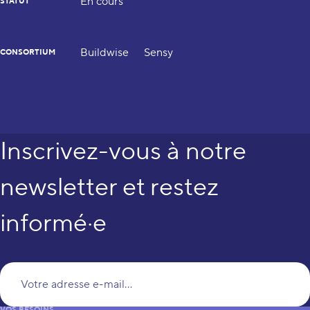
En cours
STATUT
Buildwise
Sensy
CONSORTIUM
Inscrivez-vous à notre
newsletter et restez
informé·e
Vo