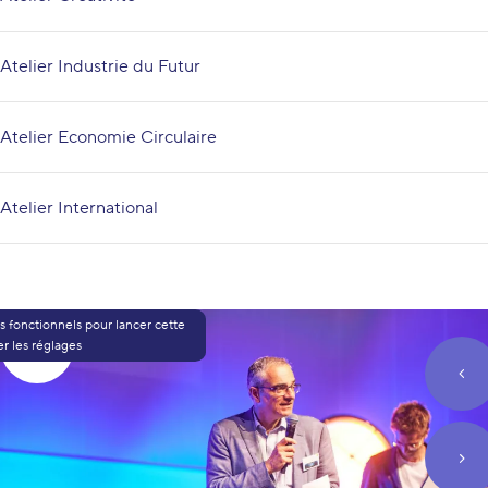
Atelier Industrie du Futur
Atelier Economie Circulaire
Atelier International
 fonctionnels pour lancer cette
r les réglages
play_video
btn
btn