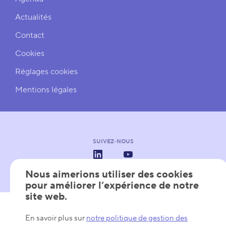
Actualités
Contact
Cookies
Réglages cookies
Mentions légales
SUIVEZ-NOUS
LinkedIn
YouTube
Nous aimerions utiliser des cookies
pour améliorer l’expérience de notre
site web.
AVEC LE SOUTIEN DE
Les Pôles de Compétitivité
Wallonie
Wallonia - Export & Inve
En savoir plus sur
notre politique de gestion des