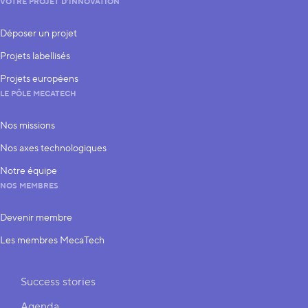
VOTRE PROJET D’INNOVATION
Déposer un projet
Projets labellisés
Projets européens
LE PÔLE MECATECH
Nos missions
Nos axes technologiques
Notre équipe
NOS MEMBRES
Devenir membre
Les membres MecaTech
Liens rapides
Success stories
Agenda