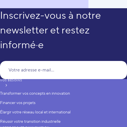
Inscrivez-vous à notre
newsletter et restez
informé·e
Vo
VOS BESOINS
S’inscrire
Transformer vos concepts en innovation
Financer vos projets
Élargir votre réseau local et international
Réussir votre transition industrielle