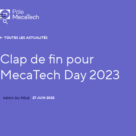
Pôle MecaTech
FR
Menu
EN
Afficher la Recherche
TOUTES LES ACTUALITÉS
Clap de fin pour
MecaTech Day 2023
27 JUIN 2023
NEWS DU PÔLE