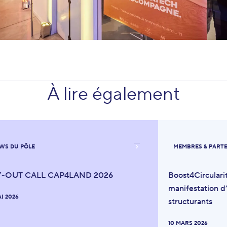
À lire également
WS DU PÔLE
MEMBRES & PART
Y-OUT CALL CAP4LAND 2026
Boost4Circulari
manifestation d’
AI 2026
structurants
10 MARS 2026