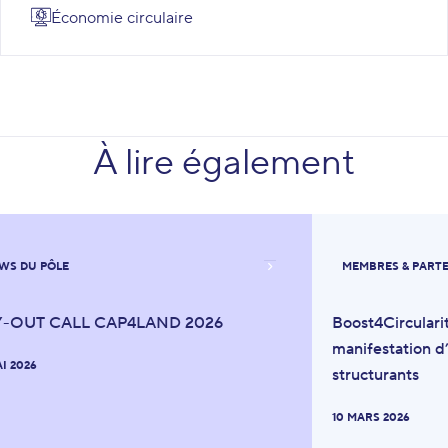
Économie circulaire
À lire également
WS DU PÔLE
MEMBRES & PART
Y-OUT CALL CAP4LAND 2026
Boost4Circulari
manifestation d’
AI 2026
structurants
10 MARS 2026