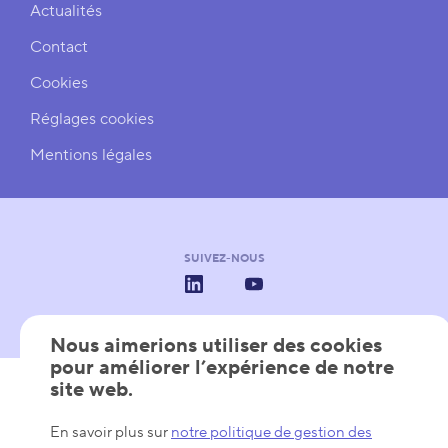
Actualités
Contact
Cookies
Réglages cookies
Mentions légales
SUIVEZ-NOUS
LinkedIn
YouTube
Nous aimerions utiliser des cookies
pour améliorer l’expérience de notre
AVEC LE SOUTIEN DE
Les Pôles de Compétitivité
Wallonie
Wallonia - Export & Inve
site web.
En savoir plus sur
notre politique de gestion des