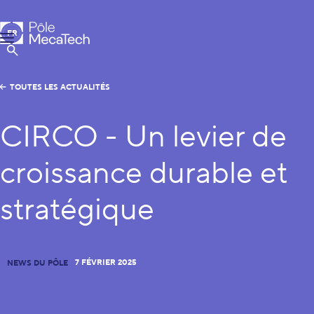
Pôle MecaTech
FR
Menu
EN
Afficher la Recherche
TOUTES LES ACTUALITÉS
CIRCO - Un levier de
croissance durable et
stratégique
7 FÉVRIER 2025
NEWS DU PÔLE