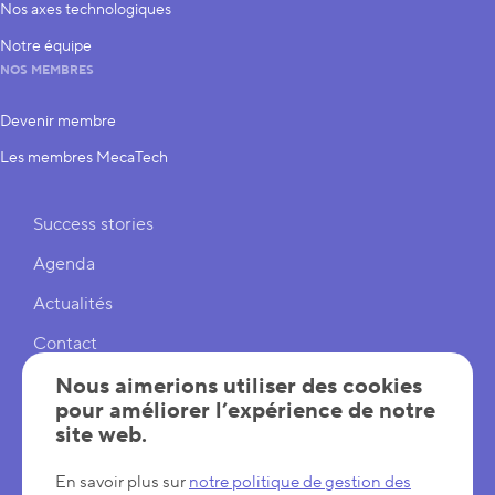
Nos axes technologiques
Notre équipe
NOS MEMBRES
Devenir membre
Les membres MecaTech
Liens rapides
Success stories
Agenda
Actualités
Contact
Nous aimerions utiliser des cookies
Cookies
pour améliorer l’expérience de notre
Réglages cookies
site web.
Mentions légales
En savoir plus sur
notre politique de gestion des