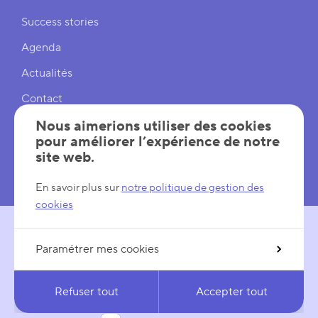
Liens rapides
Success stories
Agenda
Actualités
Contact
Cookies
Nous aimerions utiliser des cookies
pour améliorer l’expérience de notre
Réglages cookies
site web.
Mentions légales
En savoir plus sur
notre politique de gestion des
cookies
Paramétrer mes cookies
SUIVEZ-NOUS
LinkedIn
YouTube
Refuser tout
Accepter tout