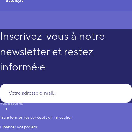
BELGIQUE
Inscrivez-vous à notre
newsletter et restez
informé·e
Vo
VOS BESOINS
S’inscrire
Transformer vos concepts en innovation
Financer vos projets