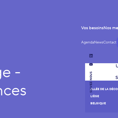
Vos besoins
Nos m
Agenda
News
Contact
LinkedIn
ge -
YouTube
SUIVEZ-NOUS
nces
ALLÉE DE LA DÉCO
LIÈGE
BELGIQUE