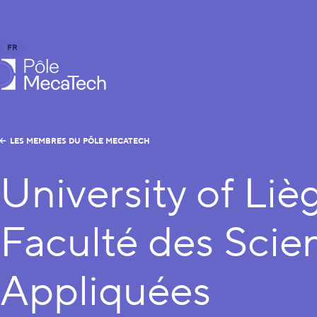
FR
EN
le MecaTech
LES MEMBRES DU PÔLE MECATECH
University of Liè
Faculté des Scie
Appliquées