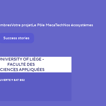
embres
Votre projet
Le Pôle MecaTech
Nos écosystèmes
Success stories
UVERTE 9 BAT B52