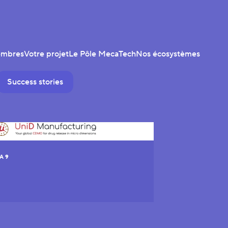
embres
Votre projet
Le Pôle MecaTech
Nos écosystèmes
Success stories
A 9