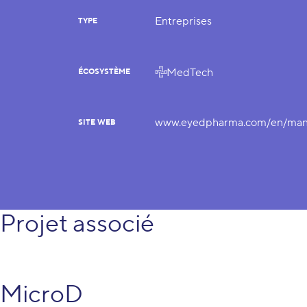
Entreprises
TYPE
MedTech
ÉCOSYSTÈME
www.eyedpharma.com/en/manu
SITE WEB
Projet associé
MicroD