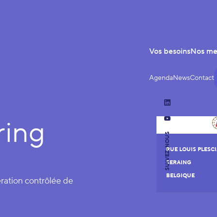
Vos besoins
Nos m
Agenda
News
Contact
LinkedIn
ring
YouTube
SUIVEZ-NOUS
RUE LOUIS PLESCI
SERAING
BELGIQUE
ération contrôlée de