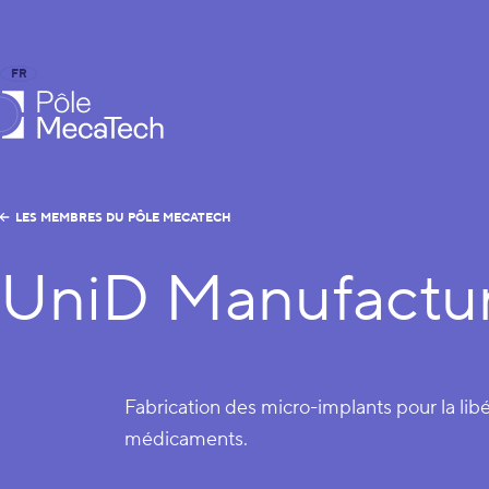
FR
EN
le MecaTech
LES MEMBRES DU PÔLE MECATECH
UniD Manufactu
Fabrication des micro-implants pour la lib
médicaments.