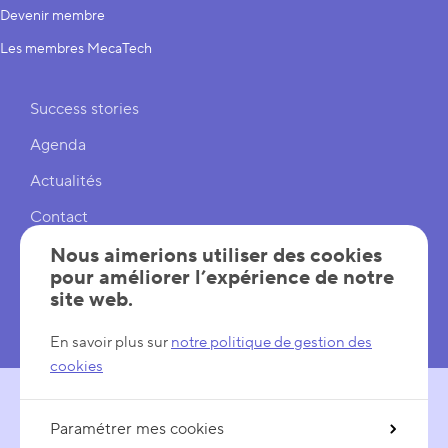
Devenir membre
Les membres MecaTech
Liens rapides
Success stories
Agenda
Actualités
Contact
Cookies
Nous aimerions utiliser des cookies
pour améliorer l’expérience de notre
Réglages cookies
site web.
Mentions légales
En savoir plus sur
notre politique de gestion des
cookies
Paramétrer mes cookies
SUIVEZ-NOUS